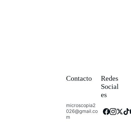
Tu plataforma de formación, 
consulta y conocimiento. 
Contacto
Redes 
Social
es
microscopia2
026@gmail.co
m