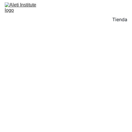
Tienda
FUNCTIONAL 
MEDICINE   
. 
GENETICS  
. 
LONGEVITY